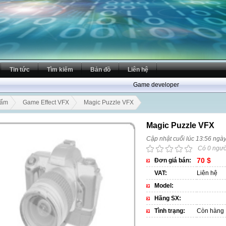
Tin tức
Tìm kiếm
Bản đồ
Liên hệ
Game developer
hẩm
Game Effect VFX
Magic Puzzle VFX
Magic Puzzle VFX
Cập nhật cuối lúc 13:56 ngà
Có 0 ngườ
70 $
Đơn giá bán:
VAT:
Liên hệ
Model:
Hãng SX:
Tình trạng:
Còn hàng