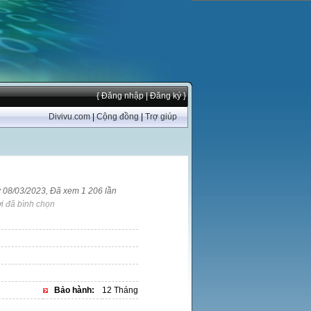
{ Đăng nhập
| Đăng ký }
Divivu.com
|
Cộng đồng
|
Trợ giúp
y 08/03/2023, Đã xem 1 206 lần
i đã bình chọn
Bảo hành:
12 Tháng