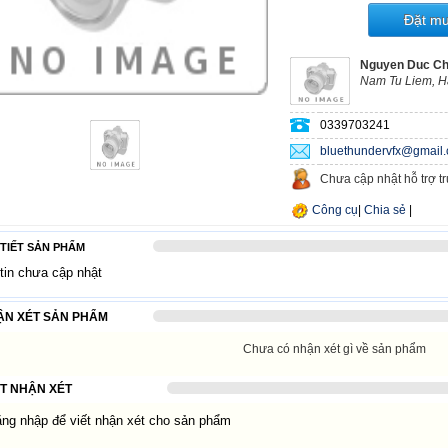
Đặt m
Nguyen Duc Ch
Nam Tu Liem, Ha
0339703241
bluethundervfx@gmail
Chưa cập nhật hỗ trợ t
Công cụ
|
Chia sẻ
|
 TIẾT SẢN PHẨM
tin chưa cập nhật
ẬN XÉT SẢN PHẨM
Chưa có nhận xét gì về sản phẩm
ẾT NHẬN XÉT
g nhập để viết nhận xét cho sản phẩm