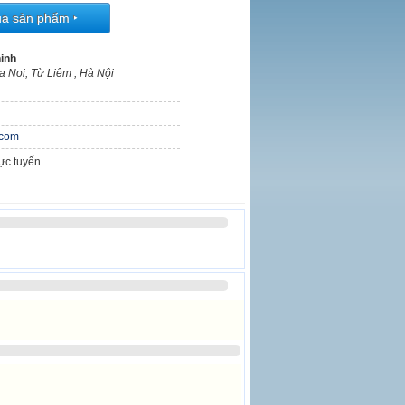
ua sản phẩm
‣
inh
 Noi, Từ Liêm , Hà Nội
.com
rực tuyến