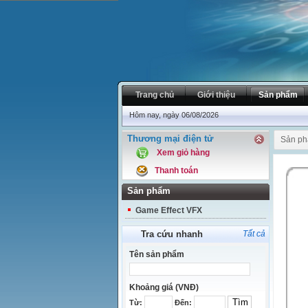
Trang chủ
Giới thiệu
Sản phẩm
Hôm nay, ngày 06/08/2026
Thương mại điện tử
Sản p
Xem giỏ hàng
Thanh toán
Sản phẩm
Game Effect VFX
Tra cứu nhanh
Tất cả
Tên sản phẩm
Khoảng giá (VNĐ)
Từ:
Đến: